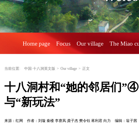
Home page
Focus
Our village
The Miao c
当前位置:
中国·十八洞英文版
>
Our village
>
正文
十八洞村和“她的邻居们”
与“新玩法”
来源：红网
作者：刘璇 秦楼 李赛凤 龚子杰 樊令钰 蒋利君 向力
编辑：翁子茜